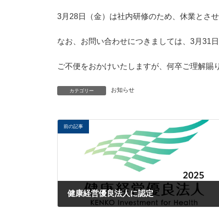
時
:
3月28日（金）は社内研修のため、休業とさ
なお、お問い合わせにつきましては、3月31
ご不便をおかけいたしますが、何卒ご理解賜
お知らせ
カテゴリー
前の記事
健康経営優良法人に認定
2025年3月26日