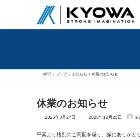
コ
ナ
ン
ビ
テ
ゲ
ン
ー
ツ
シ
へ
ョ
ス
ン
キ
に
ッ
移
プ
動
4097
ブログ
お知らせ
休業のお知らせ
休業のお知らせ
最
2025年3月27日
2025年12月23日
ma
終
更
新
平素より格別のご高配を賜り、誠にありがと
日