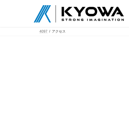
コ
ナ
ン
ビ
テ
ゲ
ン
ー
ツ
シ
4097
アクセス
へ
ョ
ス
ン
キ
に
ッ
移
プ
動