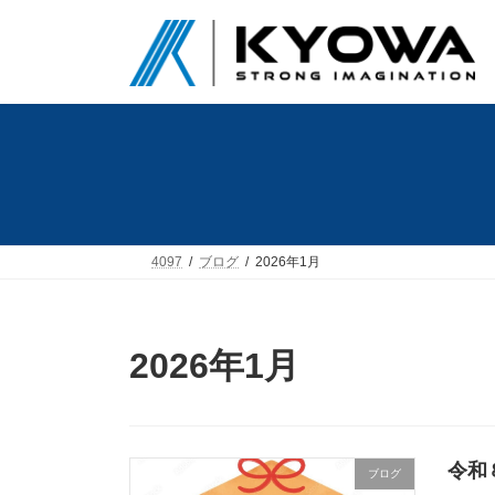
コ
ナ
ン
ビ
テ
ゲ
ン
ー
ツ
シ
へ
ョ
ス
ン
キ
に
ッ
移
プ
動
4097
ブログ
2026年1月
2026年1月
令和
ブログ