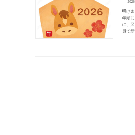
202
明けま
年頭に
に、又
員で新