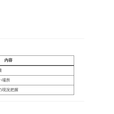
内容
量
い場所
の現況把握