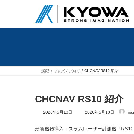
コ
ナ
ン
ビ
テ
ゲ
ン
ー
ツ
シ
へ
ョ
ス
ン
キ
に
ッ
移
プ
動
4097
ブログ
ブログ
CHCNAV RS10 紹介
CHCNAV RS10 紹介
最
2026年5月18日
2026年5月18日
mas
終
更
新
最新機器導入！
スラムレーザー計測機
「RS1
日