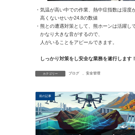
・気温が高い中での作業、熱中症指数は湿度
高くないせいか24.8の数値
・熊との遭遇対策として、熊ホーンは活躍し
かなり大きな音がするので、
人がいることをアピールできます。
しっかり対策をし安全な業務を遂行します
ブログ
、
安全管理
カテゴリー
前の記事