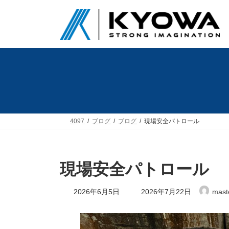
コ
ナ
ン
ビ
テ
ゲ
ン
ー
ツ
シ
へ
ョ
ス
ン
キ
に
ッ
移
プ
動
4097
ブログ
ブログ
現場安全パトロール
現場安全パトロール
最
2026年6月5日
2026年7月22日
mast
終
更
新
日