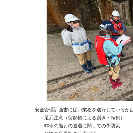
時
:
安全管理計画書に従い業務を遂行しているか
・足元注意（突起物による躓き・転倒）
・昨今の熊との遭遇に関しての予防策