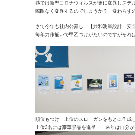
巷では新型コロナウィルスが更に変異しステ
時
:
際限なく変異するのでしょうか？ 変わらずの感
さて今年も社内公募し 【共和測量設計 安
毎年力作揃いで甲乙つけがたいのですがそれ
順位もつけ 上位のスローガンをもとに作成
上位3名には豪華景品を進呈 来年は自分が・