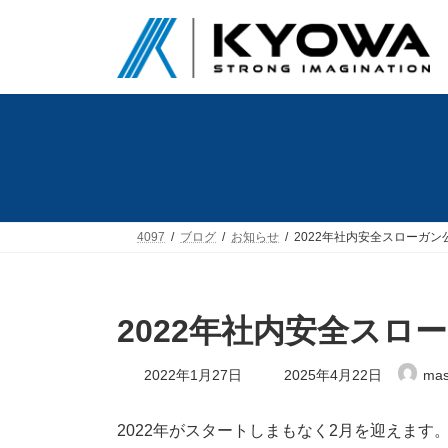
コ
ナ
ン
ビ
テ
ゲ
ン
ー
ツ
シ
へ
ョ
ス
ン
キ
に
ッ
移
プ
動
4097
ブログ
お知らせ
2022年社内安全スローガ
2022年社内安全スロ
最
2022年1月27日
2025年4月22日
mas
終
更
新
2022年がスタートしまもなく2月を迎えます
日