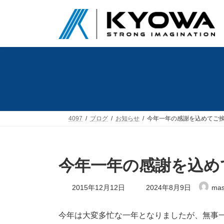
コ
ナ
ン
ビ
テ
ゲ
ン
ー
ツ
シ
へ
ョ
ス
ン
キ
に
ッ
移
プ
動
4097
ブログ
お知らせ
今年一年の感謝を込めてご
今年一年の感謝を込め
最
2015年12月12日
2024年8月9日
mas
終
更
新
今年は大変多忙な一年となりましたが、無事
日