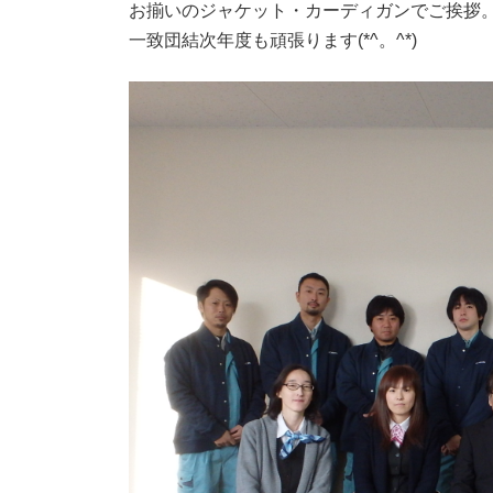
お揃いのジャケット・カーディガンでご挨拶
時
:
一致団結次年度も頑張ります(*^。^*)