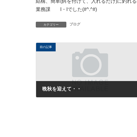
結構、簡単(餌を付けて、入れるだけ)に釣れ
業務課 I・Iでした(#^.^#)
ブログ
カテゴリー
前の記事
晩秋を迎えて・・
2014年11月13日