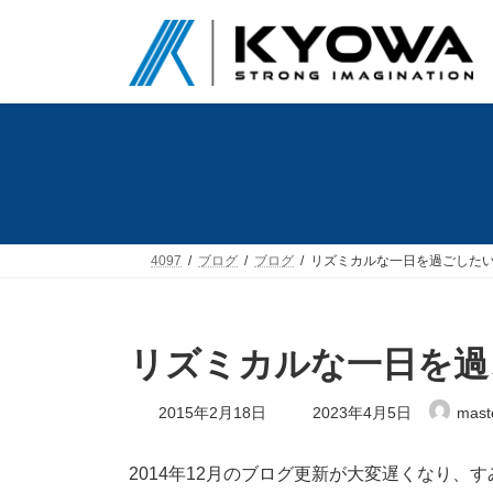
コ
ナ
ン
ビ
テ
ゲ
ン
ー
ツ
シ
へ
ョ
ス
ン
キ
に
ッ
移
プ
動
4097
ブログ
ブログ
リズミカルな一日を過ごした
リズミカルな一日を過
最
2015年2月18日
2023年4月5日
mast
終
更
新
2014年12月のブログ更新が大変遅くなり、
日