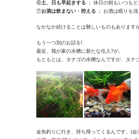
⑥
土、日も早起きする
； 休日の朝もいつも
⑦
お酒は飲まない・控える
； お酒は眠りを浅
なかなか続けることは難しいものもありますが、
もう一つ別のお話を!
最近、我が家の水槽に新たな住人?が。
もともとは、タナゴの水槽なんですが、タナ
金魚釣りに行き、持ち帰ってくるんです。(会