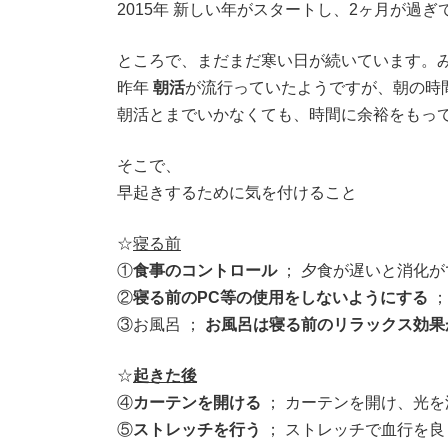
2015年 新しい年がスタートし、2ヶ月が過
時
:
ところで、まだまだ寒い日が続いています。み
昨年
朝活
が流行っていたようですが、朝の時
朝活とまでいかなくても、時間に余裕をもって
そこで、
早起きするために気を付けること
☆
寝る前
①
食事のコントロール
； 夕食が遅いと消化
②
寝る前のPC等の使用をしないようにする
；
③お風呂 ；
お風呂は寝る前のリラックス効果
☆
起きた後
④
カーテンを開ける
； カーテンを開け、光を
⑤
ストレッチを行う
； ストレッチで血行を