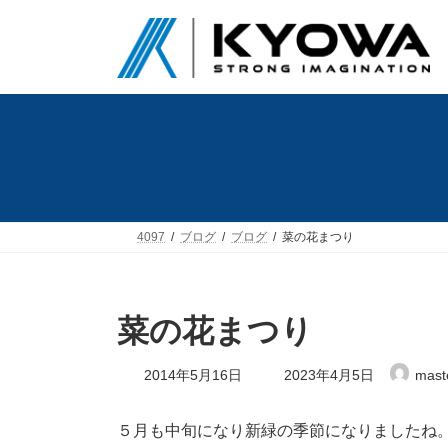
コ
ナ
ン
ビ
テ
ゲ
ン
ー
ツ
シ
へ
ョ
ス
ン
キ
に
ッ
移
プ
動
4097
ブログ
ブログ
菜の花まつり
菜の花まつり
最
2014年5月16日
2023年4月5日
mast
終
更
新
５月も中旬になり新緑の季節になりましたね
日