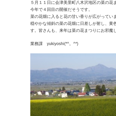
５月１１日に会津美里町八木沢地区の菜の花
時
:
今年で４回目の開催だそうです。
菜の花畑に入ると花の甘い香りが広がってい
穏やかな傾斜の菜の花畑に日差しが射し、黄色
す。皆さんも、来年は菜の花まつりにお邪魔
業務課 yukiyoshi(*^。^*)