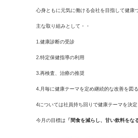
時
:
心身ともに元気に働ける会社を目指して健康
主な取り組みとして・・
1.健康診断の受診
2.特定保健指導の利用
3.再検査、治療の推奨
4.月毎に健康テーマを定め継続的な改善を図
4については社員持ち回りで健康テーマを決
今月の目標は
「間食を減らし、甘い飲料をな