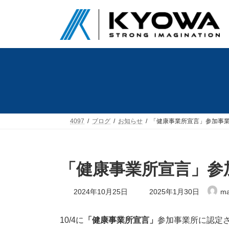
コ
ナ
ン
ビ
テ
ゲ
ン
ー
ツ
シ
へ
ョ
ス
ン
キ
に
ッ
移
プ
動
4097
ブログ
お知らせ
「健康事業所宣言」参加事
「健康事業所宣言」参
最
2024年10月25日
2025年1月30日
ma
終
更
新
10/4に
「健康事業所宣言」
参加事業所に認定
日