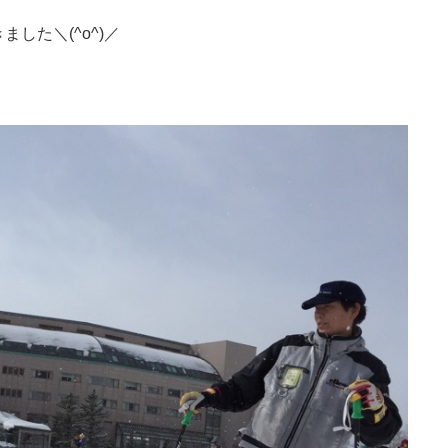
した＼(^o^)／