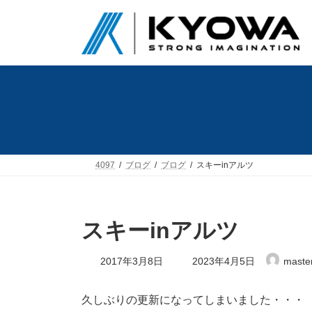
コ
ナ
ン
ビ
テ
ゲ
ン
ー
ツ
シ
へ
ョ
ス
ン
キ
に
ッ
移
プ
動
4097
ブログ
ブログ
スキーinアルツ
スキーinアルツ
最
2017年3月8日
2023年4月5日
maste
終
更
新
久しぶりの更新になってしまいました・・・
日