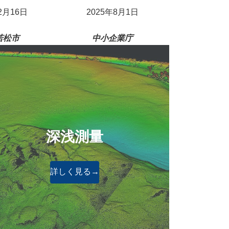
2月16日
2025年8月1日
若松市
中小企業庁
深浅測量
詳しく見る→