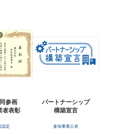
同参画
パートナーシップ
業者表彰
構築宣言
者認定
参加事業公表