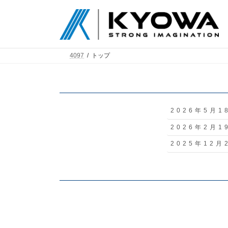
コ
ナ
ン
ビ
テ
ゲ
ン
ー
ツ
シ
4097
トップ
へ
ョ
ス
ン
キ
に
ッ
移
プ
動
2026年5月1
2026年2月1
2025年12月