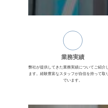
ア
イ
コ
ン
リ
ン
ク
業務実績
弊社が提供してきた業務実績について
ご紹介
ます。
経験豊富なスタッフが自信を持って
取
でいます。