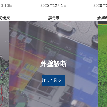
年3月3日
2025年12月1日
2026年
労働局
福島県
会津
外壁診断
詳しく見る→