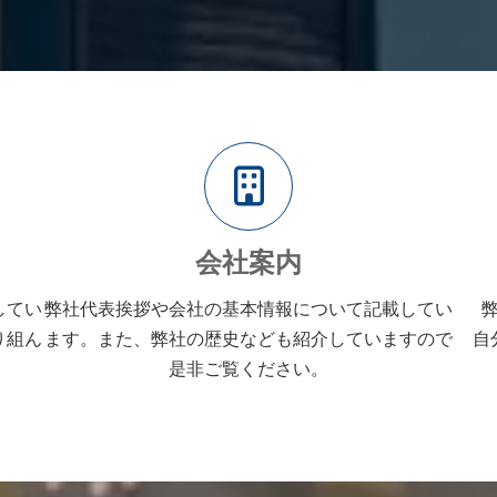
ア
イ
コ
ン
リ
ン
ク
会社案内
してい
弊社代表挨拶や会社の基本情報について
記載してい
り組ん
ます。
また、弊社の歴史なども紹介
していますので
自
是非ご覧ください。