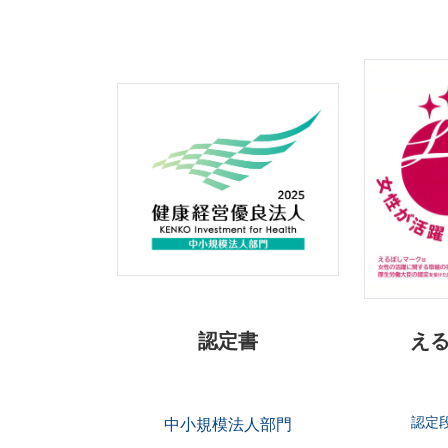
認定書
え
認定
中小規模法人部門