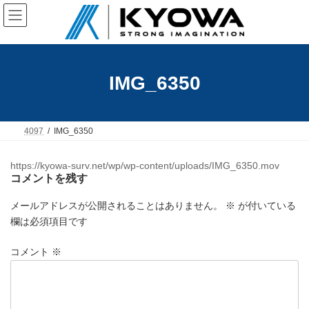
コ
ナ
ン
ビ
テ
ゲ
ン
ー
ツ
シ
へ
ョ
IMG_6350
ス
ン
キ
に
ッ
移
プ
動
4097
IMG_6350
https://kyowa-surv.net/wp/wp-content/uploads/IMG_6350.mov
コメントを残す
メールアドレスが公開されることはありません。
※
が付いている
欄は必須項目です
コメント
※