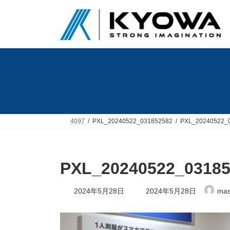
コ
ナ
ン
ビ
テ
ゲ
ン
ー
ツ
シ
へ
ョ
ス
ン
キ
に
ッ
移
プ
動
4097
PXL_20240522_031852582
PXL_20240522_
PXL_20240522_03185
最
2024年5月28日
2024年5月28日
mas
終
更
新
日