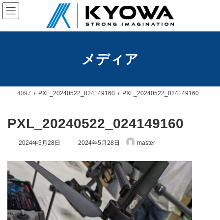
コ
ナ
ン
ビ
テ
ゲ
ン
ー
ツ
シ
へ
ョ
メディア
ス
ン
キ
に
ッ
移
プ
動
4097
PXL_20240522_024149160
PXL_20240522_024149160
PXL_20240522_024149160
最
2024年5月28日
2024年5月28日
master
終
更
新
日
時
: