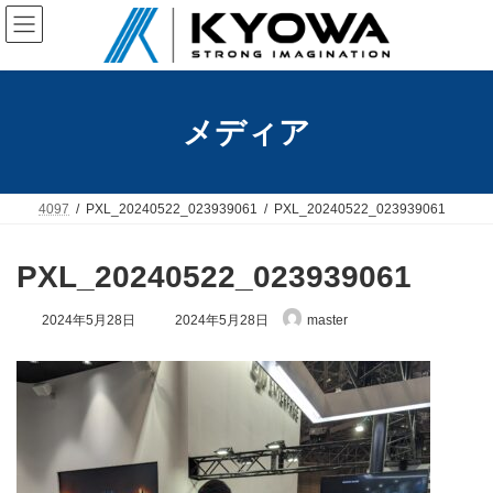
コ
ナ
ン
ビ
テ
ゲ
ン
ー
ツ
シ
へ
ョ
メディア
ス
ン
キ
に
ッ
移
プ
動
4097
PXL_20240522_023939061
PXL_20240522_023939061
PXL_20240522_023939061
最
2024年5月28日
2024年5月28日
master
終
更
新
日
時
: