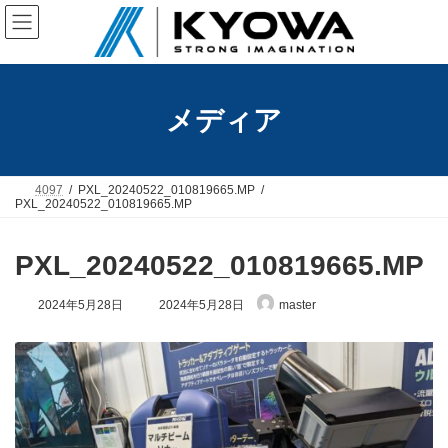
コ
ナ
ン
ビ
テ
ゲ
ン
ー
ツ
シ
へ
ョ
メディア
ス
ン
キ
に
ッ
移
プ
動
4097
PXL_20240522_010819665.MP
PXL_20240522_010819665.MP
PXL_20240522_010819665.MP
最
2024年5月28日
2024年5月28日
master
終
更
新
日
時
: