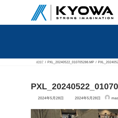
コ
ナ
ン
ビ
テ
ゲ
ン
ー
ツ
シ
へ
ョ
ス
ン
キ
に
ッ
移
プ
動
4097
PXL_20240522_010705286.MP
PXL_202405
PXL_20240522_0107
最
2024年5月28日
2024年5月28日
mas
終
更
新
日