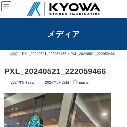
コ
ナ
ン
ビ
テ
ゲ
ン
ー
ツ
シ
へ
ョ
メディア
ス
ン
キ
に
ッ
移
プ
動
4097
PXL_20240521_222059466
PXL_20240521_222059466
PXL_20240521_222059466
最
2024年5月28日
2024年5月28日
master
終
更
新
日
時
: