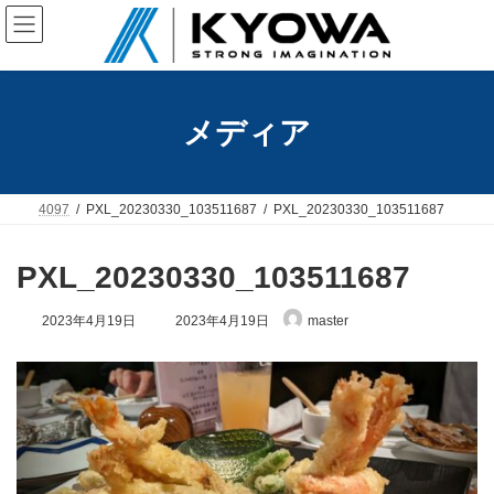
コ
ナ
ン
ビ
テ
ゲ
ン
ー
ツ
シ
へ
ョ
メディア
ス
ン
キ
に
ッ
移
プ
動
4097
PXL_20230330_103511687
PXL_20230330_103511687
PXL_20230330_103511687
最
2023年4月19日
2023年4月19日
master
終
更
新
日
時
: