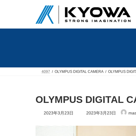
コ
ナ
ン
ビ
テ
ゲ
ン
ー
ツ
シ
へ
ョ
ス
ン
キ
に
ッ
移
プ
動
4097
OLYMPUS DIGITAL CAMERA
OLYMPUS DIGI
OLYMPUS DIGITAL 
最
2023年3月23日
2023年3月23日
mas
終
更
新
日