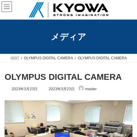
コ
ナ
ン
ビ
テ
ゲ
ン
ー
ツ
シ
へ
ョ
メディア
ス
ン
キ
に
ッ
移
プ
動
4097
OLYMPUS DIGITAL CAMERA
OLYMPUS DIGITAL CAMERA
OLYMPUS DIGITAL CAMERA
最
2023年3月23日
2023年3月23日
master
終
更
新
日
時
: