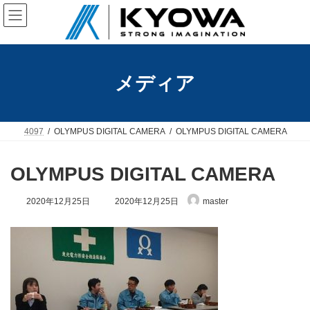
コ
ナ
ン
ビ
テ
ゲ
ン
ー
ツ
シ
へ
ョ
メディア
ス
ン
キ
に
ッ
移
プ
動
4097
OLYMPUS DIGITAL CAMERA
OLYMPUS DIGITAL CAMERA
OLYMPUS DIGITAL CAMERA
最
2020年12月25日
2020年12月25日
master
終
更
新
日
時
: