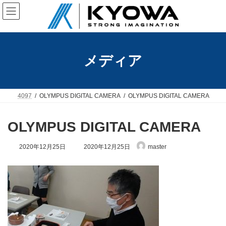
コ
ナ
ン
ビ
テ
ゲ
ン
ー
ツ
シ
へ
ョ
メディア
ス
ン
キ
に
ッ
移
プ
動
4097
OLYMPUS DIGITAL CAMERA
OLYMPUS DIGITAL CAMERA
OLYMPUS DIGITAL CAMERA
最
2020年12月25日
2020年12月25日
master
終
更
新
日
時
: