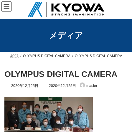
コ
ナ
ン
ビ
テ
ゲ
ン
ー
ツ
シ
へ
ョ
メディア
ス
ン
キ
に
ッ
移
プ
動
4097
OLYMPUS DIGITAL CAMERA
OLYMPUS DIGITAL CAMERA
OLYMPUS DIGITAL CAMERA
最
2020年12月25日
2020年12月25日
master
終
更
新
日
時
: