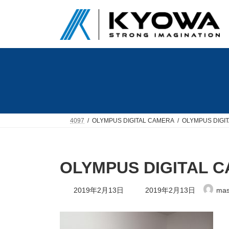
コ
ナ
ン
ビ
テ
ゲ
ン
ー
ツ
シ
へ
ョ
ス
ン
キ
に
ッ
移
プ
動
4097
OLYMPUS DIGITAL CAMERA
OLYMPUS DIGI
OLYMPUS DIGITAL 
最
2019年2月13日
2019年2月13日
mas
終
更
新
日