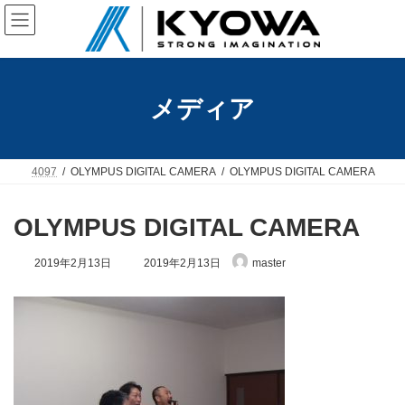
コ
ナ
ン
ビ
テ
ゲ
ン
ー
ツ
シ
へ
ョ
メディア
ス
ン
キ
に
ッ
移
プ
動
4097
OLYMPUS DIGITAL CAMERA
OLYMPUS DIGITAL CAMERA
OLYMPUS DIGITAL CAMERA
最
2019年2月13日
2019年2月13日
master
終
更
新
日
時
: