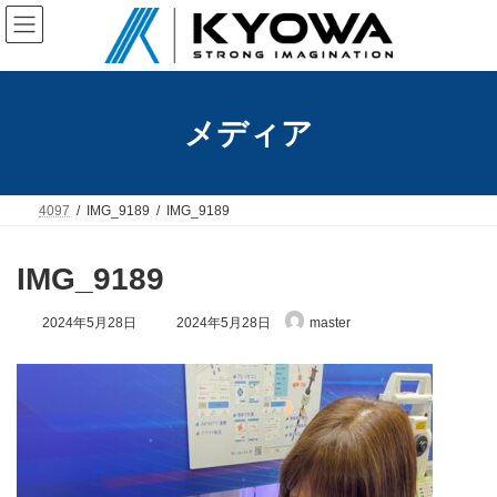
コ
ナ
ン
ビ
テ
ゲ
ン
ー
ツ
シ
へ
ョ
メディア
ス
ン
キ
に
ッ
移
プ
動
4097
IMG_9189
IMG_9189
IMG_9189
最
2024年5月28日
2024年5月28日
master
終
更
新
日
時
: