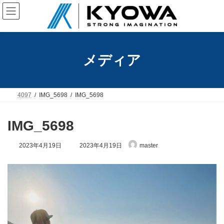
コ
ナ
ン
ビ
テ
ゲ
ン
ー
ツ
シ
へ
ョ
メディア
ス
ン
キ
に
ッ
移
プ
動
4097
IMG_5698
IMG_5698
IMG_5698
最
2023年4月19日
2023年4月19日
master
終
更
新
日
時
: