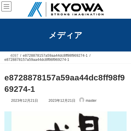
コ
ナ
ン
ビ
テ
ゲ
ン
ー
ツ
シ
へ
ョ
メディア
ス
ン
キ
に
ッ
移
プ
動
4097
e8728878157a59aa44dc8ff98f969274-1
e8728878157a59aa44dc8ff98f969274-1
e8728878157a59aa44dc8ff98f9
69274-1
最
2023年12月21日
2023年12月21日
master
終
更
新
日
時
: