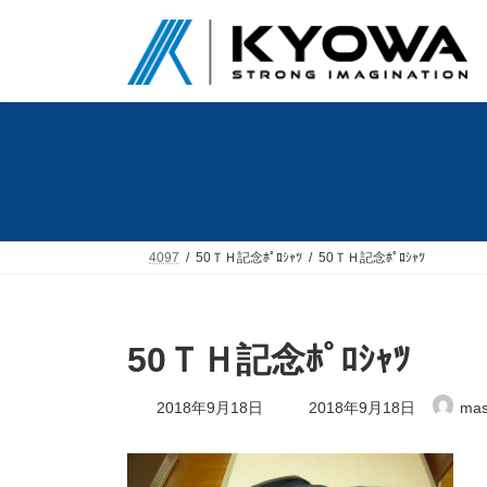
コ
ナ
ン
ビ
テ
ゲ
ン
ー
ツ
シ
へ
ョ
ス
ン
キ
に
ッ
移
プ
動
4097
50ＴＨ記念ﾎﾟﾛｼｬﾂ
50ＴＨ記念ﾎﾟﾛｼｬﾂ
50ＴＨ記念ﾎﾟﾛｼｬﾂ
最
2018年9月18日
2018年9月18日
mas
終
更
新
日