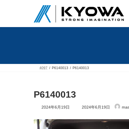
コ
ナ
ン
ビ
テ
ゲ
ン
ー
ツ
シ
へ
ョ
ス
ン
キ
に
ッ
移
プ
動
4097
P6140013
P6140013
P6140013
最
2024年6月19日
2024年6月19日
mas
終
更
新
日