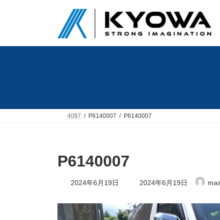
コ
ナ
ン
ビ
テ
ゲ
ン
ー
ツ
シ
へ
ョ
ス
ン
キ
に
ッ
移
プ
動
4097
P6140007
P6140007
P6140007
最
2024年6月19日
2024年6月19日
mas
終
更
新
日