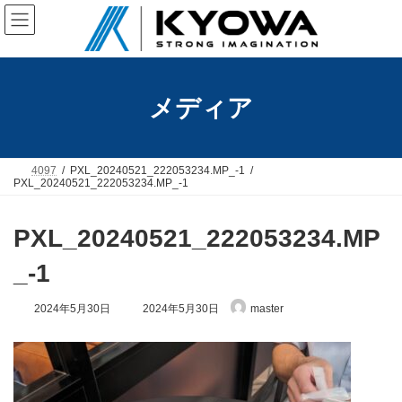
コ
ナ
ン
ビ
テ
ゲ
ン
ー
ツ
シ
へ
ョ
メディア
ス
ン
キ
に
ッ
移
プ
動
4097
PXL_20240521_222053234.MP_-1
PXL_20240521_222053234.MP_-1
PXL_20240521_222053234.MP
_-1
最
2024年5月30日
2024年5月30日
master
終
更
新
日
時
: