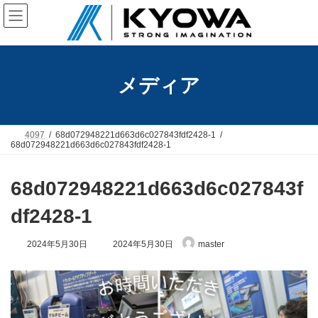
コ
ナ
ン
ビ
テ
ゲ
ン
ー
ツ
シ
へ
ョ
メディア
ス
ン
キ
に
ッ
移
プ
動
4097
68d072948221d663d6c027843fdf2428-1
68d072948221d663d6c027843fdf2428-1
68d072948221d663d6c027843f
df2428-1
最
2024年5月30日
2024年5月30日
master
終
更
新
日
時
: