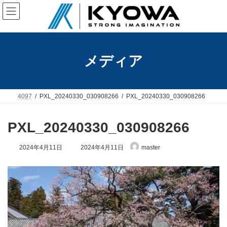
コ
ナ
ン
ビ
テ
ゲ
ン
ー
ツ
シ
へ
ョ
メディア
ス
ン
キ
に
ッ
移
プ
動
4097
PXL_20240330_030908266
PXL_20240330_030908266
PXL_20240330_030908266
最
2024年4月11日
2024年4月11日
master
終
更
新
日
時
: