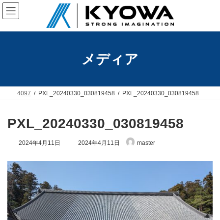
コ
ナ
ン
ビ
テ
ゲ
ン
ー
ツ
シ
へ
ョ
メディア
ス
ン
キ
に
ッ
移
プ
動
4097
PXL_20240330_030819458
PXL_20240330_030819458
PXL_20240330_030819458
最
2024年4月11日
2024年4月11日
master
終
更
新
日
時
: