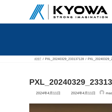
コ
ナ
ン
ビ
テ
ゲ
ン
ー
ツ
シ
へ
ョ
ス
ン
キ
に
ッ
移
プ
動
4097
PXL_20240329_233137128
PXL_20240329_
PXL_20240329_23313
最
2024年4月11日
2024年4月11日
mas
終
更
新
日