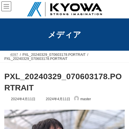
コ
ナ
ン
ビ
テ
ゲ
ン
ー
ツ
シ
へ
ョ
メディア
ス
ン
キ
に
ッ
移
プ
動
4097
PXL_20240329_070603178.PORTRAIT
PXL_20240329_070603178.PORTRAIT
PXL_20240329_070603178.PO
RTRAIT
最
2024年4月11日
2024年4月11日
master
終
更
新
日
時
: