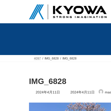
コ
ナ
ン
ビ
テ
ゲ
ン
ー
ツ
シ
へ
ョ
ス
ン
キ
に
ッ
移
プ
動
4097
IMG_6828
IMG_6828
IMG_6828
最
2024年4月11日
2024年4月11日
mas
終
更
新
日