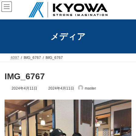
コ
ナ
ン
ビ
テ
ゲ
ン
ー
ツ
シ
へ
ョ
メディア
ス
ン
キ
に
ッ
移
プ
動
4097
IMG_6767
IMG_6767
IMG_6767
最
2024年4月11日
2024年4月11日
master
終
更
新
日
時
: