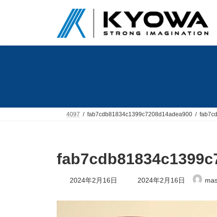
コ
ナ
ン
ビ
テ
ゲ
ン
ー
ツ
シ
へ
ョ
ス
ン
キ
に
ッ
移
プ
動
4097
fab7cdb81834c1399c7208d14adea900
fab7c
fab7cdb81834c1399c
最
2024年2月16日
2024年2月16日
mas
終
更
新
日