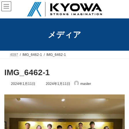
コ
ナ
ン
ビ
テ
ゲ
ン
ー
ツ
シ
へ
ョ
メディア
ス
ン
キ
に
ッ
移
プ
動
4097
IMG_6462-1
IMG_6462-1
IMG_6462-1
最
2024年1月11日
2024年1月11日
master
終
更
新
日
時
: