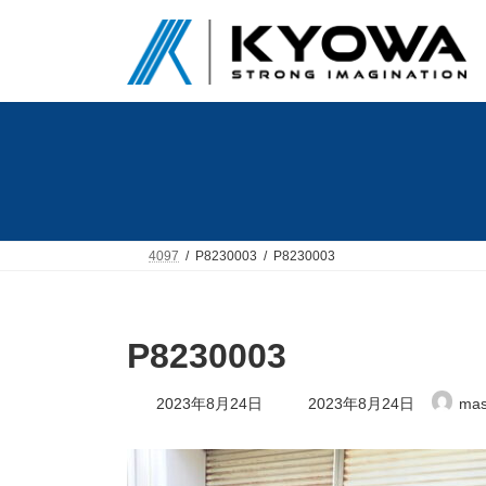
コ
ナ
ン
ビ
テ
ゲ
ン
ー
ツ
シ
へ
ョ
ス
ン
キ
に
ッ
移
プ
動
4097
P8230003
P8230003
P8230003
最
2023年8月24日
2023年8月24日
mas
終
更
新
日