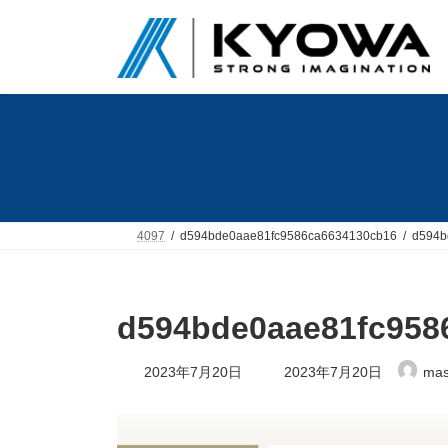
コ
ナ
ン
ビ
テ
ゲ
ン
ー
ツ
シ
へ
ョ
ス
ン
キ
に
ッ
移
プ
動
4097
d594bde0aae81fc9586ca6634130cb16
d594b
d594bde0aae81fc958
最
2023年7月20日
2023年7月20日
mas
終
更
新
日