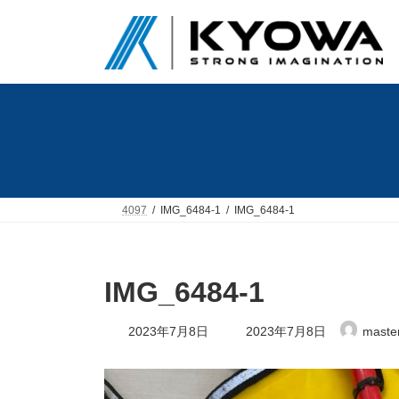
コ
ナ
ン
ビ
テ
ゲ
ン
ー
ツ
シ
へ
ョ
ス
ン
キ
に
ッ
移
プ
動
4097
IMG_6484-1
IMG_6484-1
IMG_6484-1
最
2023年7月8日
2023年7月8日
maste
終
更
新
日