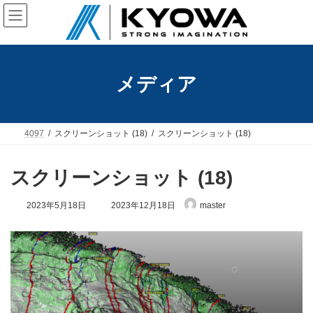
コ
ナ
ン
ビ
テ
ゲ
ン
ー
ツ
シ
へ
ョ
メディア
ス
ン
キ
に
ッ
移
プ
動
4097
スクリーンショット (18)
スクリーンショット (18)
スクリーンショット (18)
最
2023年5月18日
2023年12月18日
master
終
更
新
日
時
: