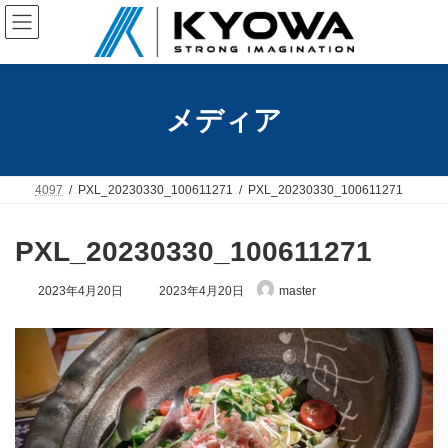
コ
ナ
ン
ビ
テ
ゲ
ン
ー
ツ
シ
へ
ョ
メディア
ス
ン
キ
に
ッ
移
プ
動
4097
PXL_20230330_100611271
PXL_20230330_100611271
PXL_20230330_100611271
最
2023年4月20日
2023年4月20日
master
終
更
新
日
時
: