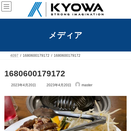
コ
ナ
ン
ビ
テ
ゲ
ン
ー
ツ
シ
へ
ョ
メディア
ス
ン
キ
に
ッ
移
プ
動
4097
1680600179172
1680600179172
1680600179172
最
2023年4月20日
2023年4月20日
master
終
更
新
日
時
: