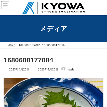
コ
ナ
ン
ビ
テ
ゲ
ン
ー
ツ
シ
へ
ョ
メディア
ス
ン
キ
に
ッ
移
プ
動
4097
1680600177084
1680600177084
1680600177084
最
2023年4月20日
2023年4月20日
master
終
更
新
日
時
: